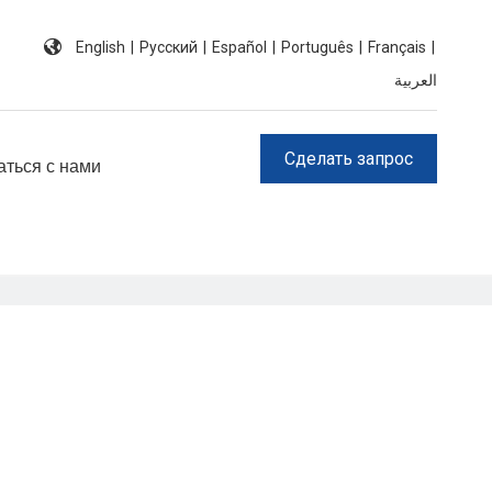
English
|
Pусский
|
Español
|
Português
|
Français
|
العربية
Сделать запрос
аться с нами