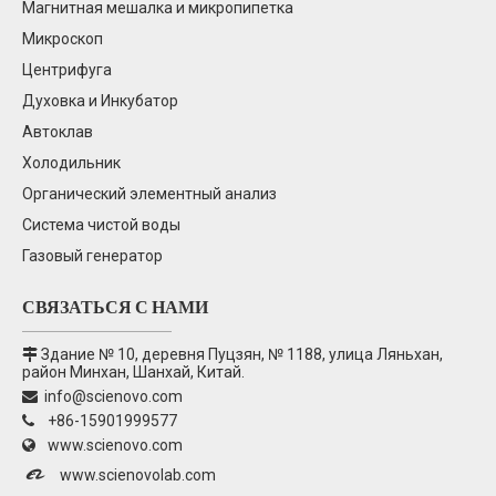
Магнитная мешалка и микропипетка
Микроскоп
Центрифуга
Духовка и Инкубатор
Автоклав
Холодильник
Органический элементный анализ
Система чистой воды
Газовый генератор
СВЯЗАТЬСЯ С НАМИ
Здание № 10, деревня Пуцзян, № 1188, улица Ляньхан,

район Минхан, Шанхай, Китай.
info@scienovo.com

+86-15901999577

www.scienovo.com


www.scienovolab.com