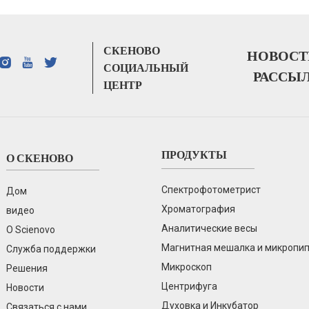
SN-FTIR-530A FTIR
СКЕНОВО
НОВОСТ
СОЦИАЛЬНЫЙ
РАССЫ
ЦЕНТР
ПРОДУКТЫ
О СКЕНОВО
но-абсорбционный спектрофотометр с графитовой печью SN-AA
Спектрофотометрист
Дом
Хроматография
видео
Аналитические весы
О Scienovo
Магнитная мешалка и микропи
Служба поддержки
Микроскоп
Решения
Центрифуга
Новости
Духовка и Инкубатор
Связаться с нами