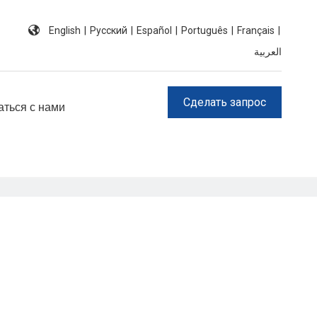
English
|
Pусский
|
Español
|
Português
|
Français
|
العربية
Сделать запрос
аться с нами