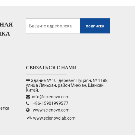
НАЯ
подписка
ЛКА
СВЯЗАТЬСЯ С НАМИ
S810F
Здание № 10, деревня Пуцзян, № 1188,

улица Ляньхан, район Минхан, Шанхай,
Китай.
info@scienovo.com

+86-15901999577

петка
www.scienovo.com


www.scienovolab.com