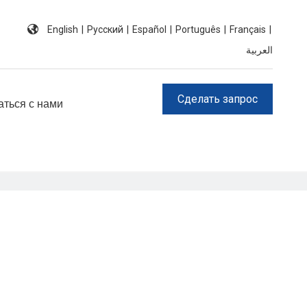
English
|
Pусский
|
Español
|
Português
|
Français
|
العربية
Сделать запрос
аться с нами