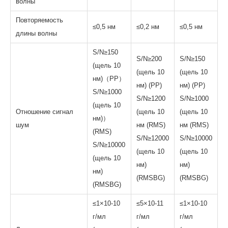
волны
Повторяемость
≤0,5 нм
≤0,2 нм
≤0,5 нм
длины волны
S/N≥150
S/N≥200
S/N≥150
(щель 10
(щель 10
(щель 10
нм)（PP）
нм) (PP)
нм) (PP)
S/N≥1000
S/N≥1200
S/N≥1000
(щель 10
Отношение сигнал
(щель 10
(щель 10
нм)）
шум
нм (RMS)
нм (RMS)
(RMS)
S/N≥12000
S/N≥10000
S/N≥10000
(щель 10
(щель 10
(щель 10
нм)
нм)
нм)
(RMSBG)
(RMSBG)
(RMSBG)
≤1×10-10
≤5×10-11
≤1×10-10
г/мл
г/мл
г/мл