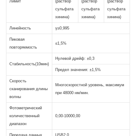
Лимит
(раствор
(раствор
(раствор
сульфата
сульфата
сульфата
хинина)
хинина)
хинина)
Линейность
γ≥0,995
Пиковая
≤1,5%
повторяемость
Нулевой дрейф: ±0,3
Стабильность(10мин)
Предел значения: ±1,5%
Скорость
Многоскоростной уровень, максимум
сканирования длины
при 48000 нм/мин.
волны
Фотометрический
количественный
0,00-10000,00
диапазон
Передача данных
USB2.0