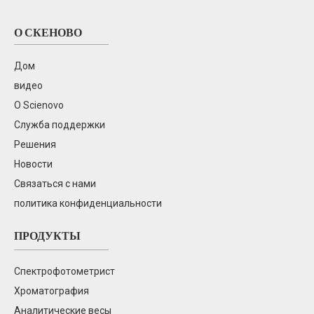
О СКЕНОВО
Газовая хроматография SN-GC1120
Дом
видео
О Scienovo
Служба поддержки
Решения
Новости
Связаться с нами
SN-CIC-D100 Ионная хроматография
политика конфиденциальности
ПРОДУКТЫ
Спектрофотометрист
Хроматография
Аналитические весы