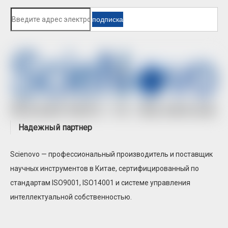
подписка
Атомно-абсорбционный спектрофотометр с
графитовой печью SN-AAS810F
Надежный партнер
SN-AAS610 Атомно-абсорбционная
спектрометрия
Scienovo — профессиональный производитель и поставщик
научных инструментов в Китае, сертифицированный по
стандартам ISO9001, ISO14001 и системе управления
интеллектуальной собственностью.