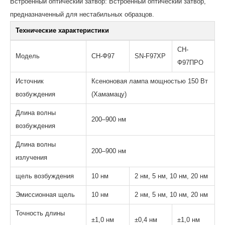
Встроенный оптический затвор: Встроенный оптический затвор,
предназначенный для нестабильных образцов.
Технические характеристики
СН-
Модель
СН-Ф97
SN-F97XP
Ф97ПРО
Источник
Ксеноновая лампа мощностью 150 Вт
возбуждения
(Хамамацу)
Длина волны
200–900 нм
возбуждения
Длина волны
200–900 нм
излучения
щель возбуждения
10 нм
2 нм, 5 нм, 10 нм, 20 нм
Эмиссионная щель
10 нм
2 нм, 5 нм, 10 нм, 20 нм
Точность длины
±1,0 нм
±0,4 нм
±1,0 нм