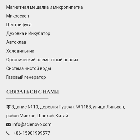
Магнитная мешалка и микропипетка
SN-AA320N Двухлучевая атомно-
Микроскоп
абсорбционная спектроскопия
Центрифуга
Духовка и Инкубатор
Автоклав
Холодильник
Органический элементный анализ
Система чистой воды
Газовый генератор
SN-LC1620A Высокоэффективная
СВЯЗАТЬСЯ С НАМИ
жидкостная хроматография
SN-LC1100 ВЭЖХ
Здание № 10, деревня Пуцзян, № 1188, улица Ляньхан,

SN-GC1290 EPC Газовая хроматография
район Минхан, Шанхай, Китай.
Ионный хроматограф SN-CIC-D120
info@scienovo.com

+86-15901999577
